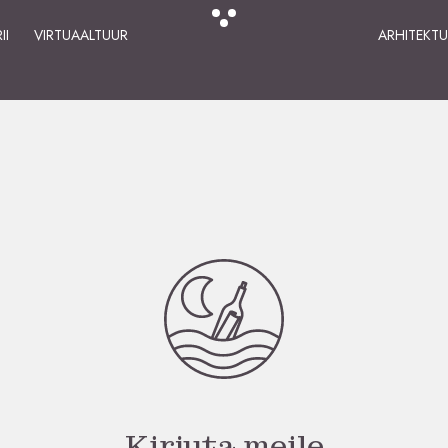
II
VIRTUAALTUUR
ARHITEKT
Kirjuta meile