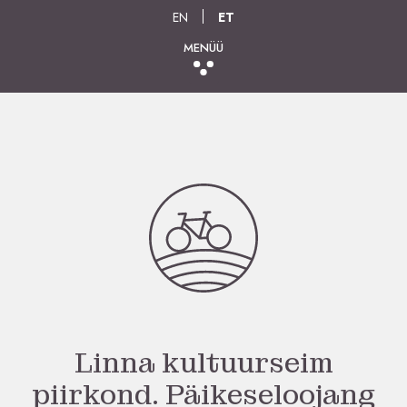
EN
ET
MENÜÜ
Linna kultuurseim
piirkond. Päikeseloojang