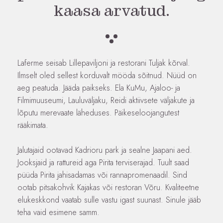
kaasa arvatud.
Laferme seisab Lillepaviljoni ja restorani Tuljak kõrval.
Ilmselt oled sellest korduvalt mööda sõitnud. Nüüd on
aeg peatuda. Jääda paikseks. Ela KuMu, Ajaloo- ja
Filmimuuseumi, Lauluväljaku, Reidi aktiivsete väljakute ja
lõputu merevaate läheduses. Päikeseloojangutest
rääkimata.
Jalutajaid ootavad Kadrioru park ja sealne Jaapani aed.
Jooksjaid ja rattureid aga Pirita terviserajad. Tuult saad
püüda Pirita jahisadamas või rannapromenaadil. Sind
ootab pitsakohvik Kajakas või restoran Võru. Kvaliteetne
elukeskkond vaatab sulle vastu igast suunast. Sinule jääb
teha vaid esimene samm.