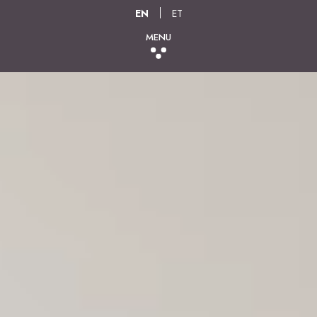
EN
ET
MENU