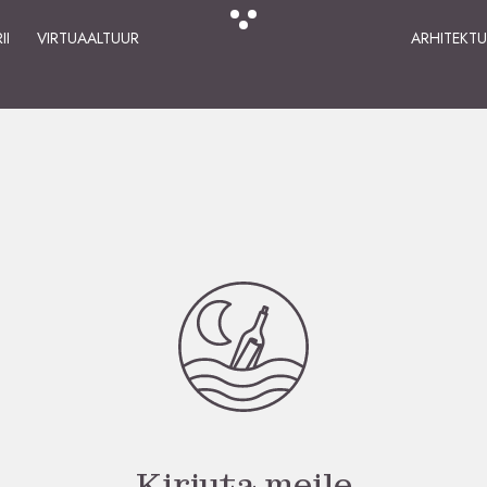
II
VIRTUAALTUUR
ARHITEKT
Kirjuta meile